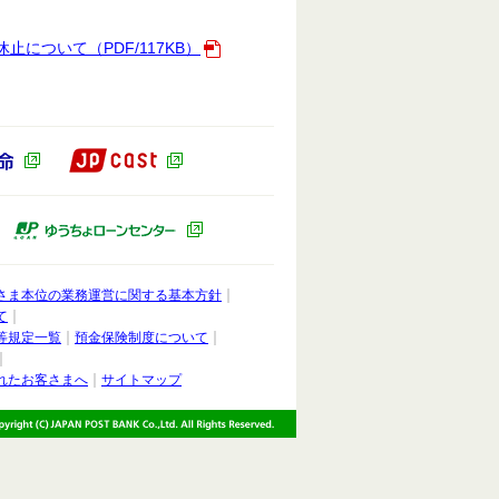
ついて（PDF/117KB）
JP CAST（別ウィンドウで開きます）
ドウで開きます）
かんぽ生命（別ウィンドウで開きます）
ィンドウで開きます）
ゆうちょキャピタルパートナーズ（別ウィンドウで開きます）
ゆうちょローンセンター（別ウィンドウ
さま本位の業務運営に関する基本方針
て
等規定一覧
預金保険制度について
れたお客さまへ
サイトマップ