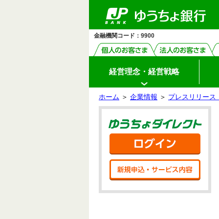
ゆ
ペ
ヘ
メ
本
サ
ヘ
メ
（PDF
う
ー
ッ
イ
文
イ
ッ
イ
フ
ち
ジ
ダ
ン
へ
ド
ダ
ン
ょ
ァ
の
へ
メ
メ
の
メ
ダ
先
ニ
ニ
先
ニ
イ
イ
金融機関コード：9900
頭
ュ
ュ
頭
ュ
レ
ル）
ク
で
ー
ー
で
ー
ト
す
へ
へ
す
の
先
頭
経営理念・経営戦略
で
す
ホーム
＞
企業情報
＞
プレスリリース（
サ
本
イ
文
ゆう
ド
の
メ
先
ニ
頭
ログ
ュ
で
ー
す
の
新規
先
頭
で
す