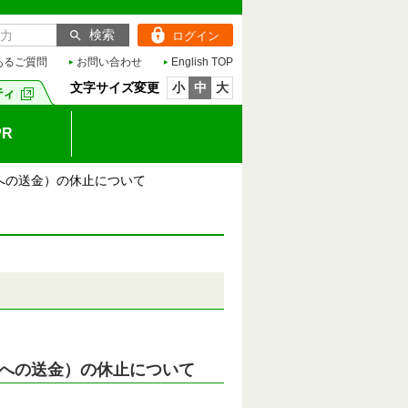
ログイン
あるご質問
お問い合わせ
English TOP
文字サイズ変更
小
中
大
R
への送金）の休止について
への送金）の休止について