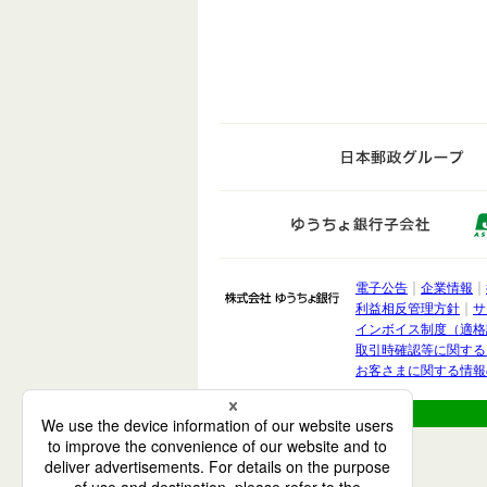
日
ゆうち
電子公告
企業情報
株式会社 ゆうちょ銀
利益相反管理方針
サ
インボイス制度（適格
取引時確認等に関する
お客さまに関する情報
ペ
ー
ジ
の