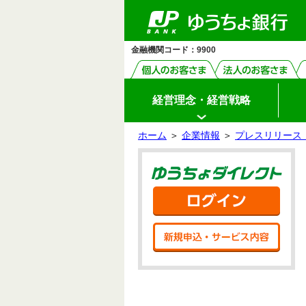
ゆ
ペ
ヘ
メ
本
サ
ヘ
メ
（PDF
う
ー
ッ
イ
文
イ
ッ
イ
フ
ち
ジ
ダ
ン
へ
ド
ダ
ン
ょ
ァ
の
へ
メ
メ
の
メ
ダ
先
ニ
ニ
先
ニ
イ
イ
金融機関コード：9900
頭
ュ
ュ
頭
ュ
レ
ル）
ク
で
ー
ー
で
ー
ト
す
へ
へ
す
の
先
頭
経営理念・経営戦略
で
す
ホーム
＞
企業情報
＞
プレスリリース（
サ
本
イ
文
ゆう
ド
の
メ
先
ニ
頭
ログ
ュ
で
ー
す
の
新規
先
頭
で
す