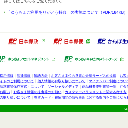
詳しくはこちらをご覧ください。
「ゆうちょご利用ありがとう特典」の実施について（PDF/184KB）
本郵政グループ
日本郵政（別ウィンドウで開きます）
日本郵便（別ウィン
ょ銀行子会社
ゆうちょアセットマネジメント（別ウ
採用情報
調達情報
勧誘方針
お客さま本位の良質な金融サービスの提供
お客
行
イトのご利用について
個人情報のお取り扱いについて
マイナンバー制度につい
請求書等保存方式）について
ソーシャルメディア
商品概要説明書等一覧
貯金
お願い
お客さま情報の提出等のお願い
カスタマーハラスメントに関する考え方
の取り扱いについて
在留カード・在留期間の情報更新に関する案内をご覧になら