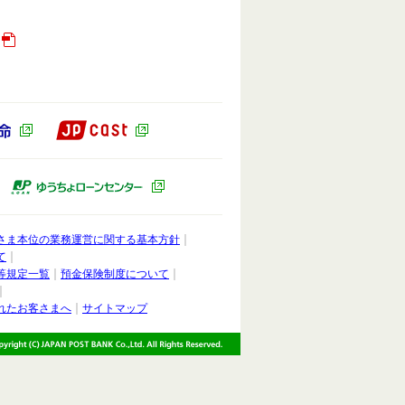
JP CAST（別ウィンドウで開きます）
ドウで開きます）
かんぽ生命（別ウィンドウで開きます）
ィンドウで開きます）
ゆうちょキャピタルパートナーズ（別ウィンドウで開きます）
ゆうちょローンセンター（別ウィンドウ
さま本位の業務運営に関する基本方針
て
等規定一覧
預金保険制度について
れたお客さまへ
サイトマップ