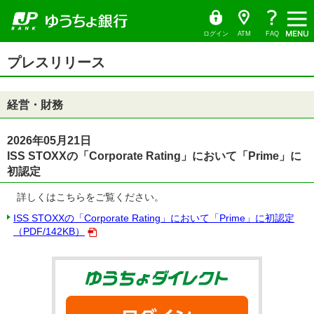
ゆ
（別
ペ
ヘ
メ
本
サ
ヘ
メ
（PDF
う
ウ
ー
ッ
イ
文
イ
ッ
ち
ィ
ニ
フ
ょ
ン
ジ
ダ
ン
へ
ド
ダ
ダ
ド
ュ
ァ
の
へ
メ
メ
の
イ
ウ
ログイン
ATM
FAQ
レ
で
ー
先
ニ
ニ
先
イ
ク
開
サ
頭
ュ
ュ
頭
ト
く）
本
ル）
イ
プレスリリース
で
ー
ー
で
文
ド
す
へ
へ
す
の
メ
先
ニ
頭
ュ
経営・財務
で
ー
す
の
先
頭
2026年05月21日
で
ISS STOXXの「Corporate Rating」において「Prime」に
す
初認定
詳しくはこちらをご覧ください。
ISS STOXXの「Corporate Rating」において「Prime」に初認定
（PDF/142KB）
ゆうちょダイ
ログイン