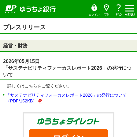
ゆ
（別
ペ
ヘ
メ
本
サ
ヘ
メ
（PDF
う
ウ
ー
ッ
イ
文
イ
ッ
ち
ィ
ニ
フ
ょ
ン
ジ
ダ
ン
へ
ド
ダ
ダ
ド
ュ
ァ
の
へ
メ
メ
の
イ
ウ
ログイン
ATM
FAQ
レ
で
ー
先
ニ
ニ
先
イ
ク
開
サ
頭
ュ
ュ
頭
ト
く）
本
ル）
イ
プレスリリース
で
ー
ー
で
文
ド
す
へ
へ
す
の
メ
先
ニ
頭
ュ
経営・財務
で
ー
す
の
先
頭
2026年05月15日
で
「サステナビリティフォーカスレポート2026」の発行につ
す
いて
詳しくはこちらをご覧ください。
「サステナビリティフォーカスレポート2026」の発行について
（PDF/152KB）
ゆうちょダイ
ログイン