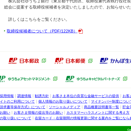
株式会社ゆうちょ銀行（東京都千代田区、取締役兼代表執行役社長 
総会に提案する取締役候補者を決定いたしましたので、お知らせいた
詳しくはこちらをご覧ください。
取締役候補者について（PDF/122KB）
本郵政グループ
日本郵政（別ウィンドウで開きます）
日本郵便（別ウィン
ょ銀行子会社
ゆうちょアセットマネジメント（別ウ
採用情報
調達情報
勧誘方針
お客さま本位の良質な金融サービスの提供
お客
行
イトのご利用について
個人情報のお取り扱いについて
マイナンバー制度につい
請求書等保存方式）について
ソーシャルメディア
商品概要説明書等一覧
貯金
お願い
お客さま情報の提出等のお願い
カスタマーハラスメントに関する考え方
の取り扱いについて
在留カード・在留期間の情報更新に関する案内をご覧になら