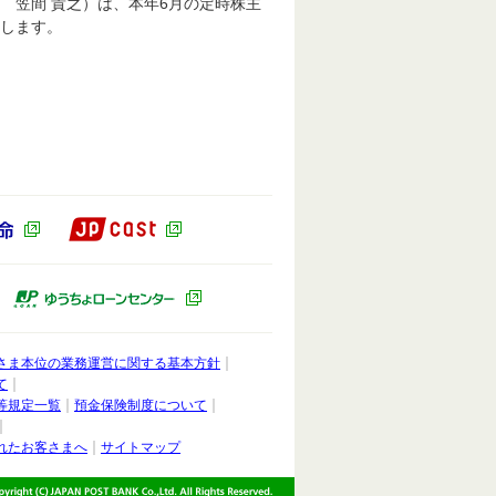
笠間 貴之）は、本年6月の定時株主
します。
JP CAST（別ウィンドウで開きます）
ドウで開きます）
かんぽ生命（別ウィンドウで開きます）
ィンドウで開きます）
ゆうちょキャピタルパートナーズ（別ウィンドウで開きます）
ゆうちょローンセンター（別ウィンドウ
さま本位の業務運営に関する基本方針
て
等規定一覧
預金保険制度について
れたお客さまへ
サイトマップ