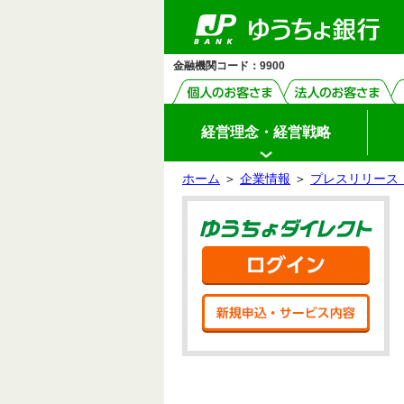
ゆ
ペ
ヘ
メ
本
サ
ヘ
メ
（PDF
う
ー
ッ
イ
文
イ
ッ
イ
フ
ち
ジ
ダ
ン
へ
ド
ダ
ン
ょ
ァ
の
へ
メ
メ
の
メ
ダ
先
ニ
ニ
先
ニ
イ
イ
金融機関コード：9900
頭
ュ
ュ
頭
ュ
レ
ル）
ク
で
ー
ー
で
ー
ト
す
へ
へ
す
の
先
頭
経営理念・経営戦略
で
す
ホーム
＞
企業情報
＞
プレスリリース（
サ
本
イ
文
ゆう
ド
の
メ
先
ニ
頭
ログ
ュ
で
ー
す
の
新規
先
頭
で
す