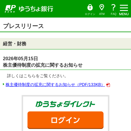
ゆ
（別
ペ
ヘ
メ
本
サ
ヘ
メ
（PDF
う
ウ
ー
ッ
イ
文
イ
ッ
ち
ィ
ニ
フ
ょ
ン
ジ
ダ
ン
へ
ド
ダ
ダ
ド
ュ
ァ
の
へ
メ
メ
の
イ
ウ
ログイン
ATM
FAQ
レ
で
ー
先
ニ
ニ
先
イ
ク
開
サ
頭
ュ
ュ
頭
ト
く）
本
ル）
イ
プレスリリース
で
ー
ー
で
文
ド
す
へ
へ
す
の
メ
先
ニ
頭
ュ
経営・財務
で
ー
す
の
先
頭
2026年05月15日
で
株主優待制度の拡充に関するお知らせ
す
詳しくはこちらをご覧ください。
株主優待制度の拡充に関するお知らせ（PDF/133KB）
ゆうちょダイ
ログイン