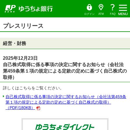
ゆ
（別
ペ
ヘ
メ
本
サ
ヘ
メ
（PDF
う
ウ
ー
ッ
イ
文
イ
ッ
ち
ィ
ニ
フ
ょ
ン
ジ
ダ
ン
へ
ド
ダ
ダ
ド
ュ
ァ
の
へ
メ
メ
の
イ
ウ
ログイン
ATM
FAQ
レ
で
ー
先
ニ
ニ
先
イ
ク
開
サ
頭
ュ
ュ
頭
ト
く）
本
ル）
イ
プレスリリース
で
ー
ー
で
文
ド
す
へ
へ
す
の
メ
先
ニ
頭
ュ
経営・財務
で
ー
す
の
先
頭
2025年12月23日
で
自己株式取得に係る事項の決定に関するお知らせ（会社法
す
第459条第１項の規定による定款の定めに基づく自己株式の
取得）
詳しくはこちらをご覧ください。
自己株式取得に係る事項の決定に関するお知らせ（会社法第459条
第１項の規定による定款の定めに基づく自己株式の取得）
（PDF/180KB）
ゆうちょダイ