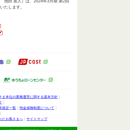
田 憲人）は、2024年3月期 第2四
いたします。
JP CAST（別ウィンドウで開きます）
ドウで開きます）
かんぽ生命（別ウィンドウで開きます）
ィンドウで開きます）
ゆうちょキャピタルパートナーズ（別ウィンドウで開きます）
ゆうちょローンセンター（別ウィンドウ
さま本位の業務運営に関する基本方針
て
等規定一覧
預金保険制度について
れたお客さまへ
サイトマップ