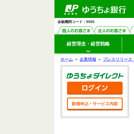
ゆ
ペ
ヘ
メ
本
サ
ヘ
メ
（PDF
（PDF
（PDF
う
ー
ッ
イ
文
イ
ッ
イ
フ
フ
フ
ち
ジ
ダ
ン
へ
ド
ダ
ン
ょ
ァ
ァ
ァ
の
へ
メ
メ
の
メ
ダ
先
ニ
ニ
先
ニ
イ
イ
イ
イ
金融機関コード：9900
頭
ュ
ュ
頭
ュ
レ
ル）
ル）
ル）
ク
で
ー
ー
で
ー
ト
す
へ
へ
す
の
先
頭
経営理念・経営戦略
で
す
ホーム
＞
企業情報
＞
プレスリリース（
サ
本
イ
文
ゆう
ド
の
メ
先
ニ
頭
ログ
ュ
で
ー
す
の
新規
先
頭
で
す