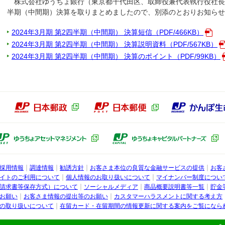
株式会社ゆうちょ銀行（東京都千代田区、取締役兼代表執行役社長 池
半期（中間期）決算を取りまとめましたので、別添のとおりお知らせ
2024年3月期 第2四半期（中間期） 決算短信（PDF/466KB）
2024年3月期 第2四半期（中間期） 決算説明資料（PDF/567KB）
2024年3月期 第2四半期（中間期） 決算のポイント（PDF/99KB）
本郵政グループ
日本郵政（別ウィンドウで開きます）
日本郵便（別ウィン
ょ銀行子会社
ゆうちょアセットマネジメント（別ウ
採用情報
調達情報
勧誘方針
お客さま本位の良質な金融サービスの提供
お客
行
イトのご利用について
個人情報のお取り扱いについて
マイナンバー制度につい
請求書等保存方式）について
ソーシャルメディア
商品概要説明書等一覧
貯金
お願い
お客さま情報の提出等のお願い
カスタマーハラスメントに関する考え方
の取り扱いについて
在留カード・在留期間の情報更新に関する案内をご覧になら