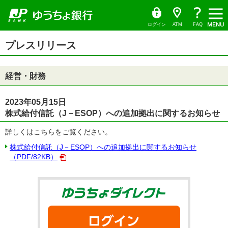
ゆ
（別
ペ
ヘ
メ
本
サ
ヘ
（PDF
う
ウ
ー
ッ
イ
文
イ
ッ
ち
ィ
フ
ょ
ン
ジ
ダ
ン
へ
ド
ダ
ダ
ド
ァ
の
へ
メ
メ
の
イ
ウ
ログイン
ATM
FAQ
レ
で
先
ニ
ニ
先
イ
ク
開
サ
頭
ュ
ュ
頭
ト
く）
本
ル）
イ
プレスリリース
で
ー
ー
で
文
ド
す
へ
へ
す
の
メ
先
ニ
頭
ュ
経営・財務
で
ー
す
の
先
頭
2023年05月15日
で
株式給付信託（J－ESOP）への追加拠出に関するお知らせ
す
詳しくはこちらをご覧ください。
株式給付信託（J－ESOP）への追加拠出に関するお知らせ
（PDF/82KB）
ゆうちょダイ
ログイン