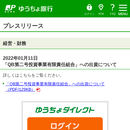
ゆ
（別
ペ
ヘ
メ
本
サ
ヘ
（PDF
う
ウ
ー
ッ
イ
文
イ
ッ
ち
ィ
フ
ょ
ン
ジ
ダ
ン
へ
ド
ダ
ダ
ド
ァ
の
へ
メ
メ
の
イ
ウ
ログイン
ATM
FAQ
レ
で
先
ニ
ニ
先
イ
ク
開
サ
頭
ュ
ュ
頭
ト
く）
本
ル）
イ
プレスリリース
で
ー
ー
で
文
ド
す
へ
へ
す
の
メ
先
ニ
頭
ュ
経営・財務
で
ー
す
の
先
頭
2022年01月11日
で
「QB第二号投資事業有限責任組合」への出資について
す
詳しくはこちらをご覧ください。
「QB第二号投資事業有限責任組合」への出資について
（PDF/129KB）
ゆうちょダイ
ログイン