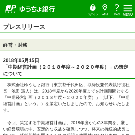
ゆ
（別
ペ
ヘ
メ
本
サ
ヘ
（PDF
う
ウ
ー
ッ
イ
文
イ
ッ
ち
ィ
フ
ょ
ン
ジ
ダ
ン
へ
ド
ダ
ダ
ド
ァ
の
へ
メ
メ
の
イ
ウ
ログイン
ATM
FAQ
レ
で
先
ニ
ニ
先
イ
ク
開
サ
頭
ュ
ュ
頭
ト
く）
本
ル）
イ
プレスリリース
で
ー
ー
で
文
ド
す
へ
へ
す
の
メ
先
ニ
頭
ュ
経営・財務
で
ー
す
の
先
頭
2018年05月15日
で
「中期経営計画（２０１８年度～２０２０年度）」の策定
す
について
株式会社ゆうちょ銀行（東京都千代田区、取締役兼代表執行役社
長 池田 憲人）は、2018年度から2020年度までを計画期間とする
「中期経営計画（２０１８年度～２０２０年度）」（以下、「中期
経営計画」という。）を策定いたしましたので、お知らせいたしま
す。
今回、策定する中期経営計画は、2018年度からの3年間を、厳し
い経営環境の中、安定的な収益を確保しつつ、将来の持続的成長に