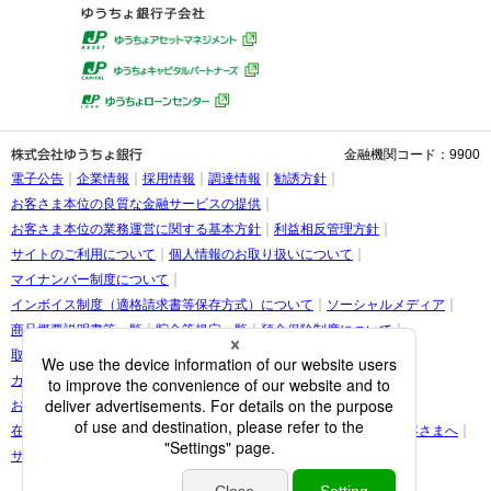
金融機関コード：9900
電子公告
企業情報
採用情報
調達情報
勧誘方針
お客さま本位の良質な金融サービスの提供
お客さま本位の業務運営に関する基本方針
利益相反管理方針
サイトのご利用について
個人情報のお取り扱いについて
マイナンバー制度について
インボイス制度（適格請求書等保存方式）について
ソーシャルメディア
商品概要説明書等一覧
貯金等規定一覧
預金保険制度について
取引時確認等に関するお願い
お客さま情報の提出等のお願い
カスタマーハラスメントに関する考え方
お客さまに関する情報の取り扱いについて
在留カード・在留期間の情報更新に関する案内をご覧になられたお客さまへ
サイトマップ