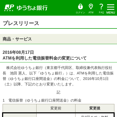
ゆ
（別
ペ
ヘ
メ
本
サ
ヘ
う
ウ
ー
ッ
イ
文
イ
ッ
ち
ィ
ょ
ン
ジ
ダ
ン
へ
ド
ダ
ダ
ド
の
へ
メ
メ
の
イ
ウ
ログイン
ATM
FAQ
レ
で
先
ニ
ニ
先
ク
開
サ
頭
ュ
ュ
頭
ト
く）
本
イ
プレスリリース
で
ー
ー
で
文
ド
す
へ
へ
す
の
メ
先
ニ
頭
ュ
商品・サービス
で
ー
す
の
先
頭
2016年08月17日
で
ATMを利用した電信振替料金の変更について
す
株式会社ゆうちょ銀行（東京都千代田区、取締役兼代表執行役社
長 池田 憲人、以下「ゆうちょ銀行」）は、ATMを利用した電信振
替（ゆうちょ銀行口座間送金）の料金について、2016年10月1日
（土）以降、下記のとおり変更いたします。
記
1 電信振替（ゆうちょ銀行口座間送金）の料金
変更前
変更後