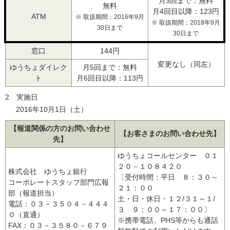
月3回まで：無料
無料
月4回目以降：123円
ATM
※ 取扱期間：2016年9月
※ 取扱期間：2018年9月
30日まで
30日まで
窓口
144円
変更なし（同左）
ゆうちょダイレク
月5回まで：無料
ト
月6回目以降：113円
2 実施日
2016年10月1日（土）
【報道関係の方のお問い合わせ
【お客さまのお問い合わせ先】
先】
ゆうちょコールセンター ０１
２０－１０８４２０
株式会社 ゆうちょ銀行
〔受付時間：平日 ８：３０～
コーポレートスタッフ部門広報
２１：００
部（報道担当）
土・日・休日・１２/３１～１/
電話：０３－３５０４－４４４
３ ９：００～１７：００〕
０（直通）
※携帯電話、PHS等からも通話
FAX：０３－３５８０－６７９