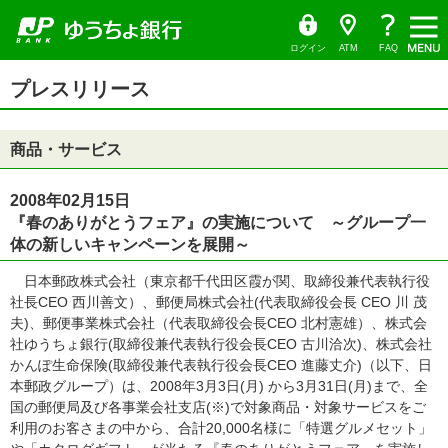
ゆ
（別
ペ
ヘ
メ
本
サ
ヘ
（PDF
う
ウ
ー
ッ
イ
文
イ
ッ
ち
ィ
フ
ょ
ン
ジ
ダ
ン
へ
ド
ダ
ダ
ド
ァ
の
へ
メ
メ
の
イ
ウ
ログイン
ATM
FAQ
レ
で
先
ニ
ニ
先
イ
ク
開
サ
頭
ュ
ュ
頭
ト
く）
本
ル）
イ
プレスリリース
で
ー
ー
で
文
ド
す
へ
へ
す
の
メ
先
ニ
頭
ュ
商品・サービス
で
ー
す
の
先
頭
2008年02月15日
で
『春のありがとうフェア』の実施について ～グループ一
す
体の新しいキャンペーンを展開～
日本郵政株式会社（東京都千代田区霞が関、取締役兼代表執行役
社長CEO 西川善文）、郵便局株式会社(代表取締役会長 CEO 川 茂
夫)、郵便事業株式会社（代表取締役会長CEO 北村憲雄）、株式会
社ゆうちょ銀行(取締役兼代表執行役会長CEO 古川洽次)、株式会社
かんぽ生命保険(取締役兼代表執行役会長CEO 進藤丈介)（以下、日
本郵政グループ）は、2008年3月3日(月) から3月31日(月)まで、全
国の郵便局及び各事業会社支店(※)で対象商品・対象サービスをご
利用のお客さまの中から、合計20,000名様に「特選グルメセット」