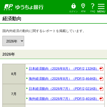
ゆ
（別
ペ
ヘ
メ
本
ヘ
（
（
（
（
（
（
（
（
（
（
（
（
（
（
（
（
う
ウ
ー
ッ
イ
文
ッ
ち
ィ
P
P
P
P
P
P
P
P
P
P
P
P
P
P
P
P
ょ
ン
ジ
ダ
ン
へ
ダ
ダ
ド
D
D
D
D
D
D
D
D
D
D
D
D
D
D
D
D
の
へ
メ
の
イ
ウ
ログイン
ATM
FAQ
レ
で
先
ニ
先
F
F
F
F
F
F
F
F
F
F
F
F
F
F
F
F
ク
開
本
経済動向
頭
ュ
頭
ト
く）
フ
フ
フ
フ
フ
フ
フ
フ
フ
フ
フ
フ
フ
フ
フ
フ
文
で
ー
で
の
ァ
ァ
ァ
ァ
ァ
ァ
ァ
ァ
ァ
ァ
ァ
ァ
ァ
ァ
ァ
ァ
す
へ
す
先
イ
イ
イ
イ
イ
イ
イ
イ
イ
イ
イ
イ
イ
イ
イ
イ
頭
国内外経済の動向に関するレポートを掲載しています。
ル
ル
ル
ル
ル
ル
ル
ル
ル
ル
ル
ル
ル
ル
ル
ル
で
す
）
）
）
）
）
）
）
）
）
）
）
）
）
）
）
）
2026年
日本経済動向（2026年8月）（PDF/2,132KB）
8月
海外経済動向（2026年8月）（PDF/3,464KB）
日本経済動向（2026年7月）（PDF/2,021KB）
7月
海外経済動向（2026年7月）（PDF/3,401KB）