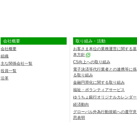
会社概要
取り組み・活動
会社概要
お客さま本位の業務運営に関する基
本方針
組織
CS向上への取り組み
主な関係会社一覧
電子決済等代行業者との連携等に係
役員一覧
る取り組み
沿革
金融円滑化に関する取り組み
福祉・ボランティアサービス
ゆうちょ銀行オリジナルカレンダー
経済動向
グローバル外為行動規範への遵守意
思表明