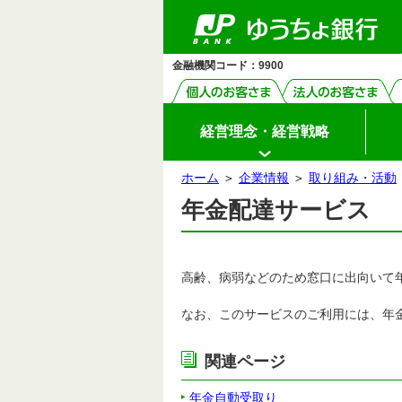
ゆ
ペ
ヘ
メ
本
ヘ
メ
メ
（別
メ
う
ー
ッ
イ
文
ッ
イ
ニ
ウ
ニ
ち
ジ
ダ
ン
へ
ダ
ン
ょ
ュ
ィ
ュ
の
へ
メ
の
メ
ダ
ー
先
ニ
先
ニ
イ
ン
ー
金融機関コード：9900
頭
ュ
頭
ュ
レ
開
ド
開
ク
で
ー
で
ー
閉
ト
ウ
閉
す
へ
す
の
先
で
頭
開
経営理念・経営戦略
で
く）
す
ホーム
＞
企業情報
＞
取り組み・活動
本
年金配達サービス
文
の
先
頭
で
す
高齢、病弱などのため窓口に出向いて
なお、このサービスのご利用には、年
関連ページ
年金自動受取り